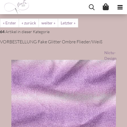
« Erster
« zurück
weiter »
Letzter »
64
Artikel in dieser Kategorie
VORBESTELLUNG Fake Glitter Ombre Flieder/Weiß
Nictu-
Design